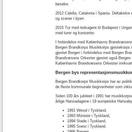
besøke.
2012 Calella, Catalonia i Spania. Deltakelse 
og scener i byen.
2015 Tur med ledsagere til Budapest i Ungarn
med turer og konserter.
I forbindelse med Københavns Brandvæsens Or
Bergen Brandkorps Musikkorps gjestekorps
gjestet Bergen i forbindelse med Bergen Bra
Brandvæsens Orkester gjestet også Bergen 1
Københavns Brandvæsens Orkester innkvarter
Bergen bys representasjonsmusikko
Bergen Brandkorps Musikkorps har av politik
de fleste kommunale begivenheter som inklud
Siden 100 års jubileet i 1991 har musikkorps
årlige Hansadagene i 19 europeiske Hansaby
1991 Wesel i Tyskland,
1993 Münster i Tyskland,
1994 Stade i Tyskland,
1995 Soest i Tyskland,
1996 Bergen