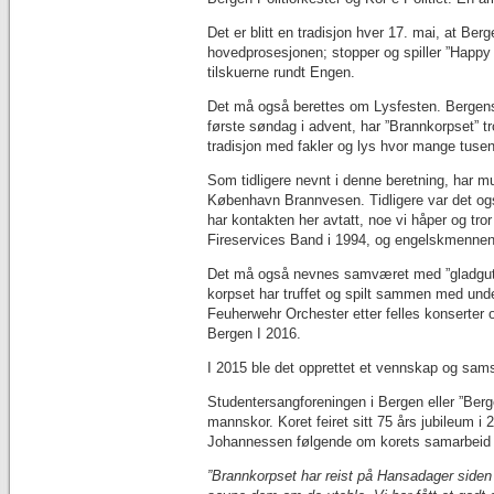
Det er blitt en tradisjon hver 17. mai, at Be
hovedprosesjonen; stopper og spiller ”Happy
tilskuerne rundt Engen.
Det må også berettes om Lysfesten. Bergens 
første søndag i advent, har ”Brannkorpset” tr
tradisjon med fakler og lys hvor mange tusen
Som tidligere nevnt i denne beretning, har 
København Brannvesen. Tidligere var det o
har kontakten her avtatt, noe vi håper og tro
Fireservices Band i 1994, og engelskmennene 
Det må også nevnes samværet med ”gladgutten
korpset har truffet og spilt sammen med und
Feuherwehr Orchester etter felles konserte
Bergen I 2016.
I 2015 ble det opprettet et vennskap og sams
Studentersangforeningen i Bergen eller ”Berg
mannskor. Koret feiret sitt 75 års jubileum i
Johannessen følgende om korets samarbeid
”Brannkorpset har reist på Hansadager side