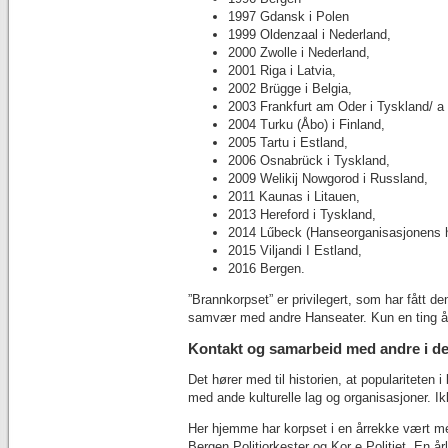
1997 Gdansk i Polen
1999 Oldenzaal i Nederland,
2000 Zwolle i Nederland,
2001 Riga i Latvia,
2002 Brügge i Belgia,
2003 Frankfurt am Oder i Tyskland/ a 
2004 Turku (Åbo) i Finland,
2005 Tartu i Estland,
2006 Osnabrück i Tyskland,
2009 Welikij Nowgorod i Russland,
2011 Kaunas i Litauen,
2013 Hereford i Tyskland,
2014 Lűbeck (Hanseorganisasjonens h
2015 Viljandi I Estland,
2016 Bergen.
”Brannkorpset” er privilegert, som har fått 
samvær med andre Hanseater. Kun en ting å s
Kontakt og samarbeid med andre i de 
Det hører med til historien, at populariteten
med ande kulturelle lag og organisasjoner. Ik
Her hjemme har korpset i en årrekke vært me
Bergen Politiorkester og Kor e Politiet. En å