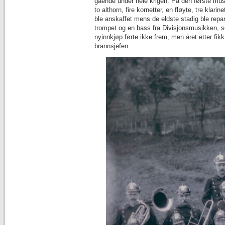
gående under hele krigen. På den første mus
to althorn, fire kornetter, en fløyte, tre kla
ble anskaffet mens de eldste stadig ble rep
trompet og en bass fra Divisjonsmusikken, s
nyinnkjøp førte ikke frem, men året etter fik
brannsjefen.