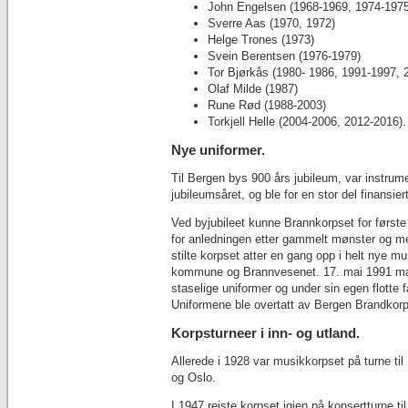
John Engelsen (1968-1969, 1974-1975
Sverre Aas (1970, 1972)
Helge Trones (1973)
Svein Berentsen (1976-1979)
Tor Bjørkås (1980- 1986, 1991-1997, 
Olaf Milde (1987)
Rune Rød (1988-2003)
Torkjell Helle (2004-2006, 2012-2016).
Nye uniformer.
Til Bergen bys 900 års jubileum, var instrum
jubileumsåret, og ble for en stor del finansi
Ved byjubileet kunne Brannkorpset for første
for anledningen etter gammelt mønster og med
stilte korpset atter en gang opp i helt nye 
kommune og Brannvesenet. 17. mai 1991 mars
staselige uniformer og under sin egen flott
Uniformene ble overtatt av Bergen Brandkorps
Korpsturneer i inn- og utland.
Allerede i 1928 var musikkorpset på turne ti
og Oslo.
I 1947 reiste korpset igjen på konsertturne 