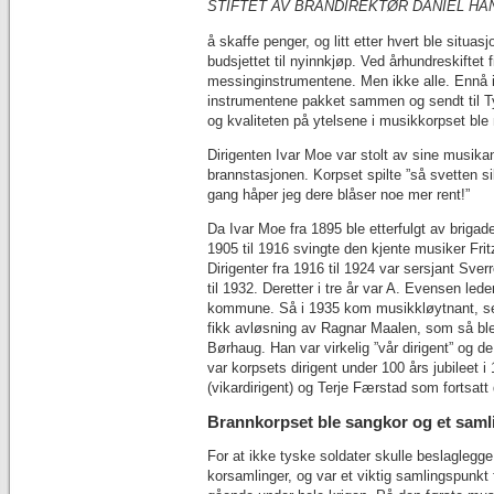
STIFTET AV BRANDIREKTØR DANIEL HA
å skaffe penger, og litt etter hvert ble situ
budsjettet til nyinnkjøp. Ved århundreskiftet 
messinginstrumentene. Men ikke alle. Ennå i 
instrumentene pakket sammen og sendt til Ty
og kvaliteten på ytelsene i musikkorpset ble
Dirigenten Ivar Moe var stolt av sine musikan
brannstasjonen. Korpset spilte ”så svetten s
gang håper jeg dere blåser noe mer rent!”
Da Ivar Moe fra 1895 ble etterfulgt av brigad
1905 til 1916 svingte den kjente musiker Frit
Dirigenter fra 1916 til 1924 var sersjant Sve
til 1932. Deretter i tre år var A. Evensen led
kommune. Så i 1935 kom musikkløytnant, sene
fikk avløsning av Ragnar Maalen, som så ble
Børhaug. Han var virkelig ”vår dirigent” og 
var korpsets dirigent under 100 års jubileet i
(vikardirigent) og Terje Færstad som fortsatt
Brannkorpset ble sangkor og et saml
For at ikke tyske soldater skulle beslaglegg
korsamlinger, og var et viktig samlingspunkt 