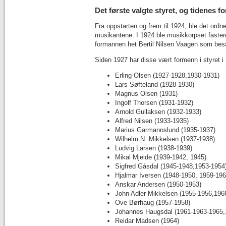
Det første valgte styret, og tidenes f
Fra oppstarten og frem til 1924, ble det ordne
musikantene. I 1924 ble musikkorpset fastere 
formannen het Bertil Nilsen Vaagen som besat
Siden 1927 har disse vært formenn i styret 
Erling Olsen (1927-1928,1930-1931)
Lars Søfteland (1928-1930)
Magnus Olsen (1931)
Ingolf Thorsen (1931-1932)
Arnold Gullaksen (1932-1933)
Alfred Nilsen (1933-1935)
Marius Garmannslund (1935-1937)
Wilhelm N. Mikkelsen (1937-1938)
Ludvig Larsen (1938-1939)
Mikal Mjelde (1939-1942, 1945)
Sigfred Gåsdal (1945-1948,1953-1954
Hjalmar Iversen (1948-1950, 1959-196
Anskar Andersen (1950-1953)
John Adler Mikkelsen (1955-1956,196
Ove Børhaug (1957-1958)
Johannes Haugsdal (1961-1963-1965,
Reidar Madsen (1964)