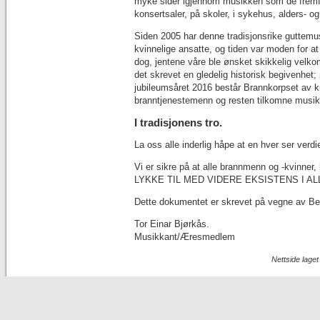
myke sider igjennom musikken som de fremført
konsertsaler, på skoler, i sykehus, alders- 
Siden 2005 har denne tradisjonsrike guttemusi
kvinnelige ansatte, og tiden var moden for a
dog, jentene våre ble ønsket skikkelig velkom
det skrevet en gledelig historisk begivenhet;
jubileumsåret 2016 består Brannkorpset av 
branntjenestemenn og resten tilkomne musik
I tradisjonens tro.
La oss alle inderlig håpe at en hver ser ver
Vi er sikre på at alle brannmenn og -kvinner
LYKKE TIL MED VIDERE EKSISTENS I AL
Dette dokumentet er skrevet på vegne av B
Tor Einar Bjørkås.
Musikkant/Æresmedlem
Nettside lage