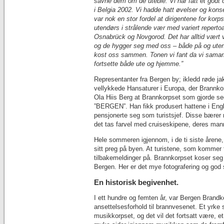
savne dem om de uteble. Vi har fått et godt o
i Belgia 2002. Vi hadde hatt øvelser og kons
var nok en stor fordel at dirigentene for ko
utendørs i strålende vær med variert repertoa
Osnabrück og Novgorod. Det har alltid vært v
og de hygger seg med oss – både på og uten
kost oss sammen. Tonen vi fant da vi samarbe
fortsette både ute og hjemme.”
Representanter fra Bergen by; ikledd røde j
vellykkede Hansaturer i Europa, der Brannko
Ola Hiis Berg at Brannkorpset som gjorde se
”BERGEN”. Han fikk produsert hattene i Engl
pensjonerte seg som turistsjef. Disse bærer m
det tas farvel med cruiseskipene, deres mann
Hele sommeren igjennom, i de ti siste årene,
sitt preg på byen. At turistene, som kommer f
tilbakemeldinger på. Brannkorpset koser seg
Bergen. Her er det mye fotografering og god
En historisk begivenhet.
I ett hundre og femten år, var Bergen Brandk
ansettelsesforhold til brannvesenet. Et yrke s
musikkorpset, og det vil det fortsatt være,