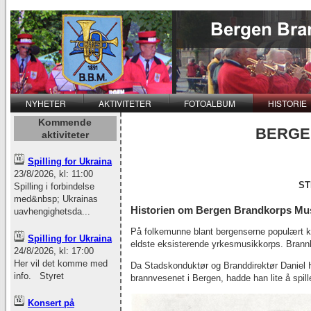
NYHETER
AKTIVITETER
FOTOALBUM
HISTORIE
Kommende
BERGE
aktiviteter
Spilling for Ukraina
23/8/2026, kl: 11:00
ST
Spilling i forbindelse
med&nbsp; Ukrainas
Historien om Bergen Brandkorps Mu
uavhengighetsda...
På folkemunne blant bergenserne populært kal
Spilling for Ukraina
eldste eksisterende yrkesmusikkorps. Bran
24/8/2026, kl: 17:00
Her vil det komme med
Da Stadskonduktør og Branddirektør Daniel H
info. Styret
brannvesenet i Bergen, hadde han lite å spi
Konsert på