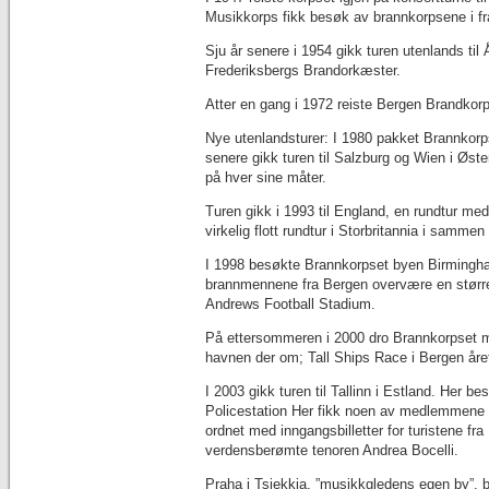
Musikkorps fikk besøk av brannkorpsene i fr
Sju år senere i 1954 gikk turen utenlands til 
Frederiksbergs Brandorkæster.
Atter en gang i 1972 reiste Bergen Brandko
Nye utenlandsturer: I 1980 pakket Brannkorp
senere gikk turen til Salzburg og Wien i Øst
på hver sine måter.
Turen gikk i 1993 til England, en rundtur med 
virkelig flott rundtur i Storbritannia i sa
I 1998 besøkte Brannkorpset byen Birmingham
brannmennene fra Bergen overvære en større
Andrews Football Stadium.
På ettersommeren i 2000 dro Brannkorpset me
havnen der om; Tall Ships Race i Bergen året
I 2003 gikk turen til Tallinn i Estland. Her
Policestation Her fikk noen av medlemmene 
ordnet med inngangsbilletter for turistene 
verdensberømte tenoren Andrea Bocelli.
Praha i Tsjekkia, ”musikkgledens egen by”, 