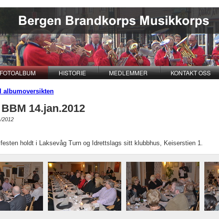
FOTOALBUM
HISTORIE
MEDLEMMER
KONTAKT OSS
il albumoversikten
 BBM 14.jan.2012
1/2012
sfesten holdt i Laksevåg Turn og Idrettslags sitt klubbhus, Keiserstien 1.