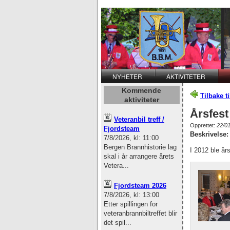
NYHETER
AKTIVITETER
Kommende
Tilbake t
aktiviteter
Årsfest
Veteranbil treff /
Opprettet:
22/0
Fjordsteam
Beskrivelse:
7/8/2026, kl: 11:00
Bergen Brannhistorie lag
I 2012 ble år
skal i år arrangere årets
Vetera...
Fjordsteam 2026
7/8/2026, kl: 13:00
Etter spillingen for
veteranbrannbiltreffet blir
det spil...