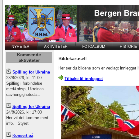
NYHETER
AKTIVITETER
FOTOALBUM
HISTORIE
Kommende
Bildekarusell
aktiviteter
Her ser du bildene som er vedlagt innlegget
Spilling for Ukraina
23/8/2026, kl: 11:00
Tilbake til innlegget
Spilling i forbindelse
med&nbsp; Ukrainas
uavhengighetsda...
Spilling for Ukraina
24/8/2026, kl: 17:00
Her vil det komme med
info. Styret
Konsert på