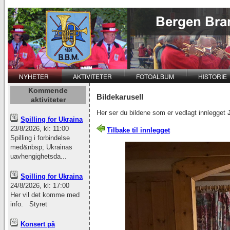
NYHETER
AKTIVITETER
FOTOALBUM
HISTORIE
Kommende
Bildekarusell
aktiviteter
Her ser du bildene som er vedlagt innlegget
Spilling for Ukraina
23/8/2026, kl: 11:00
Tilbake til innlegget
Spilling i forbindelse
med&nbsp; Ukrainas
uavhengighetsda...
Spilling for Ukraina
24/8/2026, kl: 17:00
Her vil det komme med
info. Styret
Konsert på