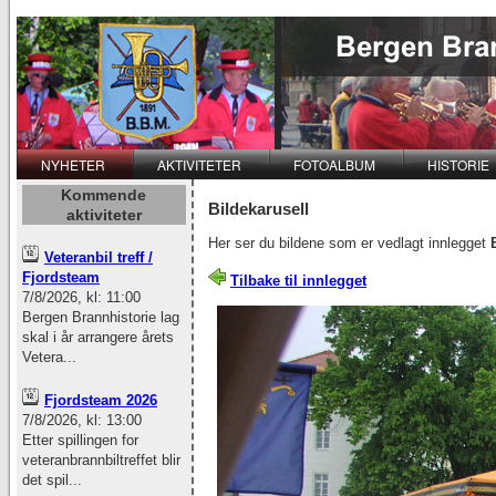
NYHETER
AKTIVITETER
FOTOALBUM
HISTORIE
Kommende
Bildekarusell
aktiviteter
Her ser du bildene som er vedlagt innlegget
Veteranbil treff /
Fjordsteam
Tilbake til innlegget
7/8/2026, kl: 11:00
Bergen Brannhistorie lag
skal i år arrangere årets
Vetera...
Fjordsteam 2026
7/8/2026, kl: 13:00
Etter spillingen for
veteranbrannbiltreffet blir
det spil...