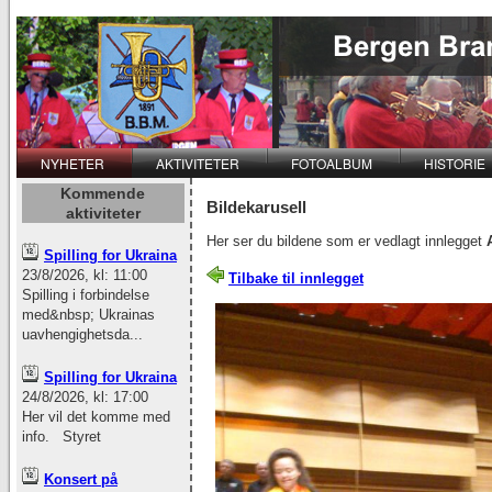
NYHETER
AKTIVITETER
FOTOALBUM
HISTORIE
Kommende
Bildekarusell
aktiviteter
Her ser du bildene som er vedlagt innlegget
Spilling for Ukraina
23/8/2026, kl: 11:00
Tilbake til innlegget
Spilling i forbindelse
med&nbsp; Ukrainas
uavhengighetsda...
Spilling for Ukraina
24/8/2026, kl: 17:00
Her vil det komme med
info. Styret
Konsert på