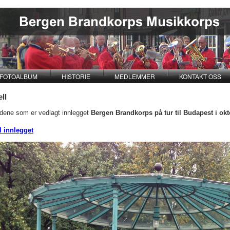
FOTOALBUM
HISTORIE
MEDLEMMER
KONTAKT OSS
ll
ldene som er vedlagt innlegget
Bergen Brandkorps på tur til Budapest i ok
il innlegget