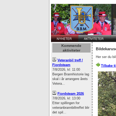
NYHETER
AKTIVITETER
Kommende
Bildekaruse
aktiviteter
Her ser du bi
Veteranbil treff /
Fjordsteam
Tilbake t
7/8/2026, kl: 11:00
Bergen Brannhistorie lag
skal i år arrangere årets
Vetera...
Fjordsteam 2026
7/8/2026, kl: 13:00
Etter spillingen for
veteranbrannbiltreffet blir
det spil...