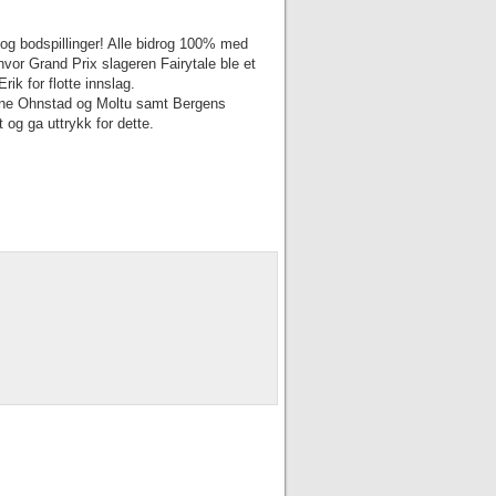
r og bodspillinger! Alle bidrog 100% med
vor Grand Prix slageren Fairytale ble et
rik for flotte innslag.
dene Ohnstad og Moltu samt Bergens
 og ga uttrykk for dette.