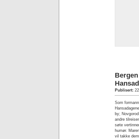
Bergen 
Hansad
Publisert:
22
Som formann 
Hansadagene i
by; Novgorod 
andre tilreis
søte vertinne
humør. Mareri
vil takke dem