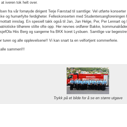
, at iveren tok helt over.
ilsen fra vår fornøyde dirigent Terje Færstad til samtlige: Vel utførte konserte
ke og humørfylte ferdigheter. Felleskonserten med Studentersangforeningen h
mottatt innslag. En spesiell takk også til Jan, Jan Helge, Per, Per Lennart og E
atriotiske tilhørere stilte ofte opp. Her nevnes ordfører Bakke, kommunalrå
istsjefOla Hiis Berg og sangerne fra BKK koret Lysbuen. Samtlige var begeistret
r turen og alle opplevelsene!! Vi kan snart ta en velfortjent sommerferie.
alle sammen!!!
Trykk på et bilde for å se en større utgave