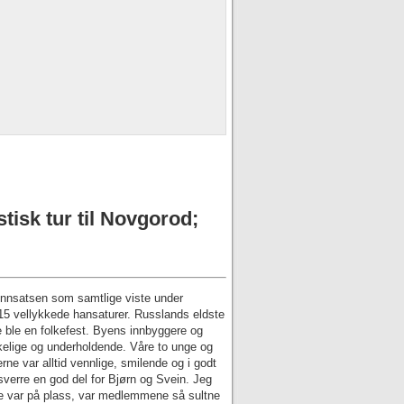
isk tur til Novgorod;
innsatsen som samtlige viste under
 15 vellykkede hansaturer. Russlands eldste
le ble en folkefest. Byens innbyggere og
olkelige og underholdende. Våre to unge og
rne var alltid vennlige, smilende og i godt
sverre en god del for Bjørn og Svein. Jeg
ene var på plass, var medlemmene så sultne