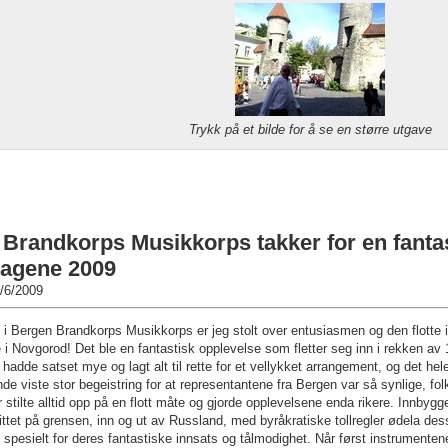
Trykk på et bilde for å se en større utgave
Brandkorps Musikkorps takker for en fantast
agene 2009
/6/2009
i Bergen Brandkorps Musikkorps er jeg stolt over entusiasmen og den flotte 
 Novgorod! Det ble en fantastisk opplevelse som fletter seg inn i rekken av
hadde satset mye og lagt alt til rette for et vellykket arrangement, og det he
ende viste stor begeistring for at representantene fra Bergen var så synlige, f
r stilte alltid opp på en flott måte og gjorde opplevelsene enda rikere. Innbygge
ttet på grensen, inn og ut av Russland, med byråkratiske tollregler ødela des
 spesielt for deres fantastiske innsats og tålmodighet. Når først instrument