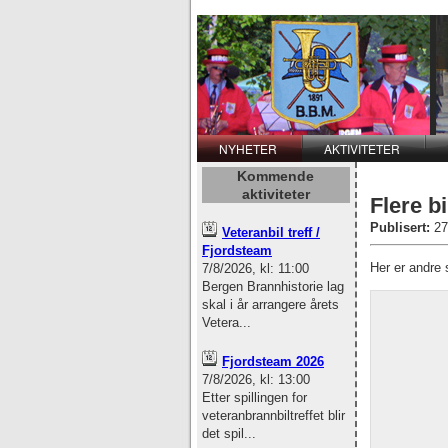
NYHETER
AKTIVITETER
Kommende
aktiviteter
Flere b
Publisert:
27
Veteranbil treff /
Fjordsteam
Her er andre 
7/8/2026, kl: 11:00
Bergen Brannhistorie lag
skal i år arrangere årets
Vetera...
Fjordsteam 2026
7/8/2026, kl: 13:00
Etter spillingen for
veteranbrannbiltreffet blir
det spil...