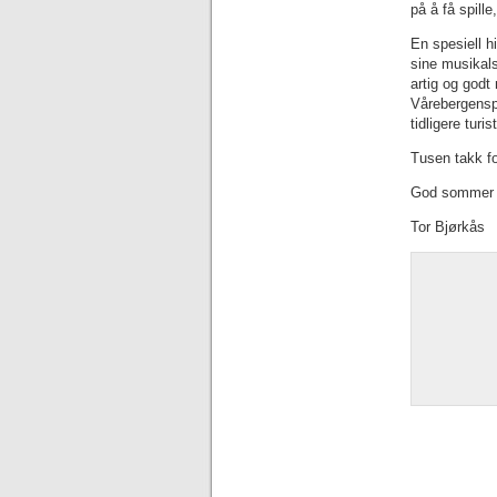
på å få spille
En spesiell h
sine musikals
artig og godt 
Vårebergensp
tidligere tur
Tusen takk fo
God sommer 
Tor Bjørkås