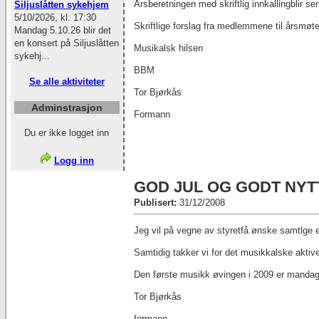
Årsberetningen med skriftlig innkallingblir s
Siljuslåtten sykehjem
5/10/2026, kl: 17:30
Skriftlige forslag fra medlemmene til årsmøte
Mandag 5.10.26 blir det
en konsert på Siljuslåtten
Musikalsk hilsen
sykehj...
BBM
Se alle aktiviteter
Tor Bjørkås
Adminstrasjon
Formann
Du er ikke logget inn
Logg inn
GOD JUL OG GODT NYT
Publisert:
31/12/2008
Jeg vil på vegne av styretfå ønske samtlge en
Samtidig takker vi for det musikkalske aktive
Den første musikk øvingen i 2009 er mandag d
Tor Bjørkås
formann