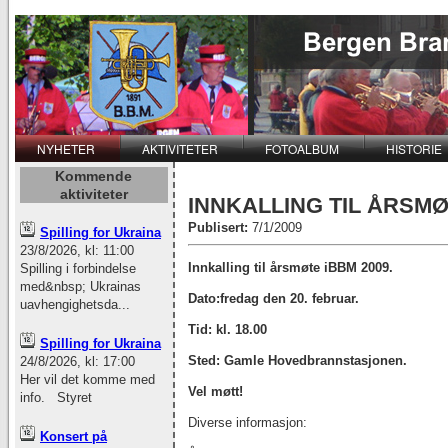
NYHETER
AKTIVITETER
FOTOALBUM
HISTORIE
Kommende
aktiviteter
INNKALLING TIL ÅRSMØ
Publisert:
7/1/2009
Spilling for Ukraina
23/8/2026, kl: 11:00
Innkalling til årsmøte iBBM 2009.
Spilling i forbindelse
med&nbsp; Ukrainas
Dato:fredag den 20. februar.
uavhengighetsda...
Tid: kl. 18.00
Spilling for Ukraina
Sted: Gamle Hovedbrannstasjonen.
24/8/2026, kl: 17:00
Her vil det komme med
Vel møtt!
info. Styret
Diverse informasjon:
Konsert på